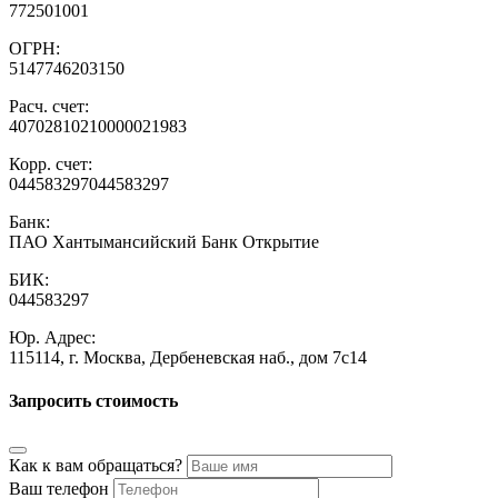
772501001
ОГРН:
5147746203150
Расч. счет:
40702810210000021983
Корр. счет:
044583297044583297
Банк:
ПАО Хантымансийский Банк Открытие
БИК:
044583297
Юр. Адрес:
115114, г. Москва, Дербеневская наб., дом 7с14
Запросить стоимость
Как к вам обращаться?
Ваш телефон