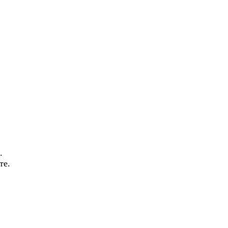
.
те.