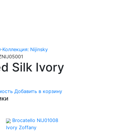
y
·
Коллекция: Nijinsky
 ZNIJ05001
d Silk Ivory
мость
Добавить в корзину
ики
Brocatello NIJ01008
Ivory
Zoffany