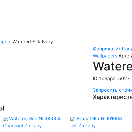
papers
·
Watered Silk Ivory
Фабрика: Zoffan
Wallpapers
·
Арт.:
Watere
ID товара: 5027
Запросить стои
Характерист
ы
Watered Silk NIJ05004
Brocatello NIJ01003
Charcoal
Zoffany
Ink
Zoffany