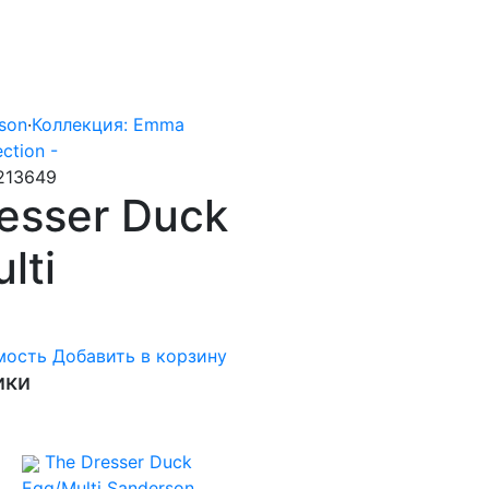
son
·
Коллекция: Emma
ction -
 213649
esser Duck
lti
мость
Добавить в корзину
ики
The Dresser Duck
Egg/Multi
Sanderson