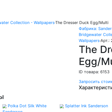
ter Collection - Wallpapers
·
The Dresser Duck Egg/Multi
Фабрика: Sander
Bridgewater Colle
Wallpapers
·
Арт.:
The Dr
Egg/Mu
ID товара: 6153
Запросить стои
Характерист
ы
Polka Dot Silk White
Splatter Ink
Sanderson
Sanderson