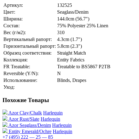
Артикул:
132525
Цвет:
Seaglass/Denim
Ширина:
144.0cm (56.7")
Состав:
75% Polyester 25% Linen
Вес (г/м2):
310
Вертикальный рапорт:
4.3cm (1.7")
Горизонтальный рапорт:
5.8cm (2.3")
Образец соответствия:
Straight Match
Коллекция:
Entity Fabrics
FR Treatable:
Treatable to BS5867 P2TB
Reversible (Y/N):
N
Использование:
Blinds, Drapes
Уход:
Похожие Товары
Azor Clay/Chalk
Harlequin
Azor Rust/Slate
Harlequin
Azor Seaglass/Denim
Harlequin
Entity Emerald/Ochre
Harlequin
+7 (495) 222 — 25 — 85