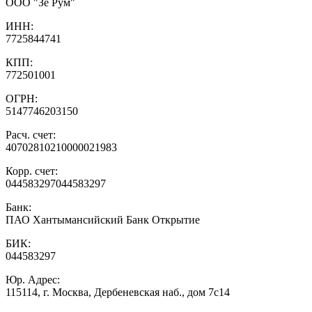
ООО "Зе Рум"
ИНН:
7725844741
КПП:
772501001
ОГРН:
5147746203150
Расч. счет:
40702810210000021983
Корр. счет:
044583297044583297
Банк:
ПАО Хантымансийский Банк Открытие
БИК:
044583297
Юр. Адрес:
115114, г. Москва, Дербеневская наб., дом 7с14