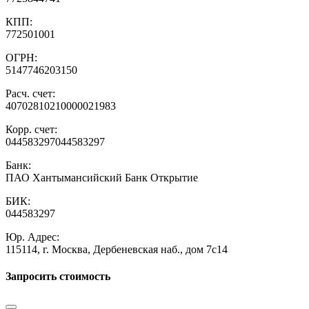
КПП:
772501001
ОГРН:
5147746203150
Расч. счет:
40702810210000021983
Корр. счет:
044583297044583297
Банк:
ПАО Хантымансийский Банк Открытие
БИК:
044583297
Юр. Адрес:
115114, г. Москва, Дербеневская наб., дом 7с14
Запросить стоимость