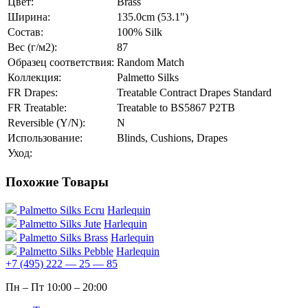
Цвет:
Brass
Ширина:
135.0cm (53.1")
Состав:
100% Silk
Вес (г/м2):
87
Образец соответствия:
Random Match
Коллекция:
Palmetto Silks
FR Drapes:
Treatable Contract Drapes Standard
FR Treatable:
Treatable to BS5867 P2TB
Reversible (Y/N):
N
Использование:
Blinds, Cushions, Drapes
Уход:
Похожие Товары
Palmetto Silks Ecru
Harlequin
Palmetto Silks Jute
Harlequin
Palmetto Silks Brass
Harlequin
Palmetto Silks Pebble
Harlequin
+7 (495) 222 — 25 — 85
Пн – Пт 10:00 – 20:00