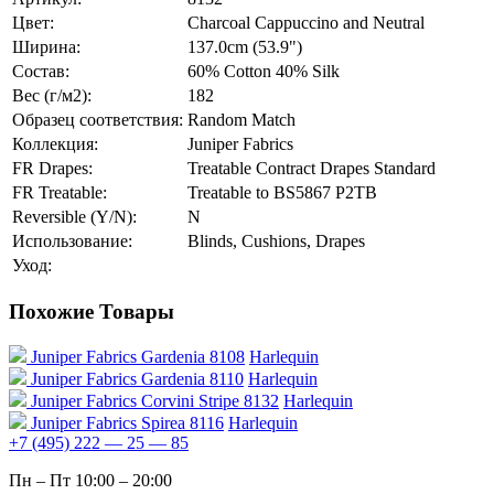
Цвет:
Charcoal Cappuccino and Neutral
Ширина:
137.0cm (53.9")
Состав:
60% Cotton 40% Silk
Вес (г/м2):
182
Образец соответствия:
Random Match
Коллекция:
Juniper Fabrics
FR Drapes:
Treatable Contract Drapes Standard
FR Treatable:
Treatable to BS5867 P2TB
Reversible (Y/N):
N
Использование:
Blinds, Cushions, Drapes
Уход:
Похожие Товары
Juniper Fabrics Gardenia 8108
Harlequin
Juniper Fabrics Gardenia 8110
Harlequin
Juniper Fabrics Corvini Stripe 8132
Harlequin
Juniper Fabrics Spirea 8116
Harlequin
+7 (495) 222 — 25 — 85
Пн – Пт 10:00 – 20:00