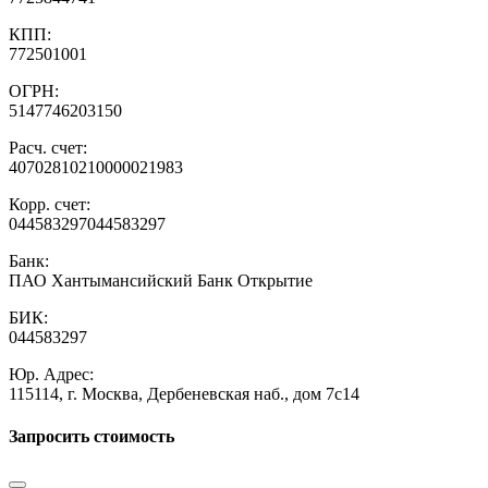
КПП:
772501001
ОГРН:
5147746203150
Расч. счет:
40702810210000021983
Корр. счет:
044583297044583297
Банк:
ПАО Хантымансийский Банк Открытие
БИК:
044583297
Юр. Адрес:
115114, г. Москва, Дербеневская наб., дом 7с14
Запросить стоимость