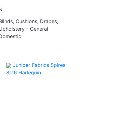
N
Blinds, Cushions, Drapes,
Upholstery - General
Domestic
Juniper Fabrics Spirea
8116
Harlequin