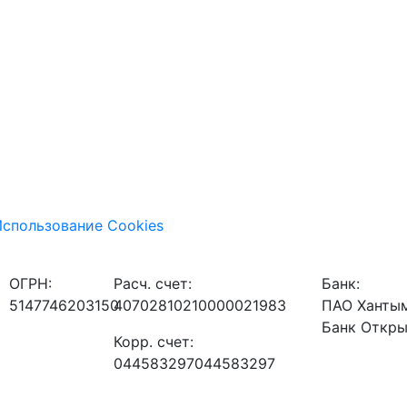
спользование Cookies
ОГРН:
Расч. счет:
Банк:
5147746203150
40702810210000021983
ПАО Ханты
Банк Откр
Корр. счет:
044583297044583297