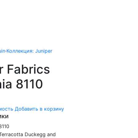
uin
·
Коллекция: Juniper
0
r Fabrics
ia 8110
мость
Добавить в корзину
ики
8110
Terracotta Duckegg and