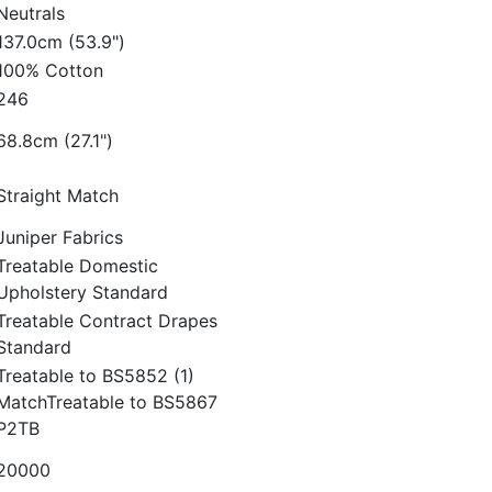
Neutrals
137.0cm (53.9")
100% Cotton
246
68.8cm (27.1")
Straight Match
Juniper Fabrics
Treatable Domestic
Upholstery Standard
Treatable Contract Drapes
Standard
Treatable to BS5852 (1)
MatchTreatable to BS5867
P2TB
20000