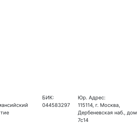
БИК:
Юр. Адрес:
мансийский
044583297
115114, г. Москва,
ытие
Дербеневская наб., дом
7с14