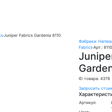
cs
·
Juniper Fabrics Gardenia 8110
Фабрика: Harleq
Fabrics
·
Арт.: 811
Junipe
Garden
ID товара: 4378
Запросить стои
Характерист
Артикул: