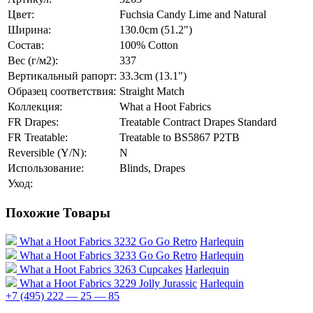
Цвет:
Fuchsia Candy Lime and Natural
Ширина:
130.0cm (51.2")
Состав:
100% Cotton
Вес (г/м2):
337
Вертикальный рапорт:
33.3cm (13.1")
Образец соответствия:
Straight Match
Коллекция:
What a Hoot Fabrics
FR Drapes:
Treatable Contract Drapes Standard
FR Treatable:
Treatable to BS5867 P2TB
Reversible (Y/N):
N
Использование:
Blinds, Drapes
Уход:
Похожие Товары
What a Hoot Fabrics 3232 Go Go Retro
Harlequin
What a Hoot Fabrics 3233 Go Go Retro
Harlequin
What a Hoot Fabrics 3263 Cupcakes
Harlequin
What a Hoot Fabrics 3229 Jolly Jurassic
Harlequin
+7 (495) 222 — 25 — 85