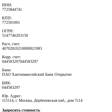
ИНН:
7725844741
КПП:
772501001
ОГРН:
5147746203150
Расч. счет:
40702810210000021983
Корр. счет:
044583297044583297
Банк:
ПАО Хантымансийский Банк Открытие
БИК:
044583297
Юр. Адрес:
115114, г. Москва, Дербеневская наб., дом 7с14
Запросить стоимость